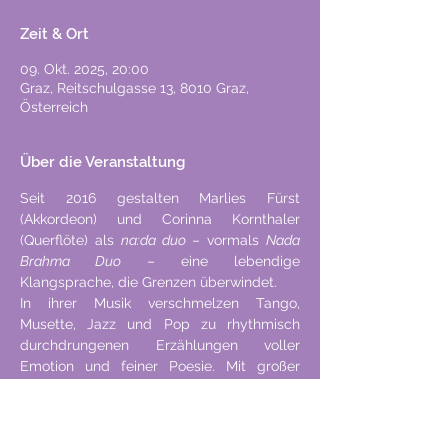
Zeit & Ort
09. Okt. 2025, 20:00
Graz, Reitschulgasse 13, 8010 Graz,
Österreich
Über die Veranstaltung
Seit 2016 gestalten Marlies Fürst 
(Akkordeon) und Corinna Kornthaler 
(Querflöte) als 
na:da duo
 – vormals 
Nada 
Brahma Duo
 – eine lebendige 
Klangsprache, die Grenzen überwindet. 
In ihrer Musik verschmelzen Tango, 
Musette, Jazz und Pop zu rhythmisch 
durchdrungenen Erzählungen voller 
Emotion und feiner Poesie. Mit großer 
stilistischer Offenheit bewegt sich na:da 
duo frei zwischen verschiedenen 
musikalischen Welten – expressiv, 