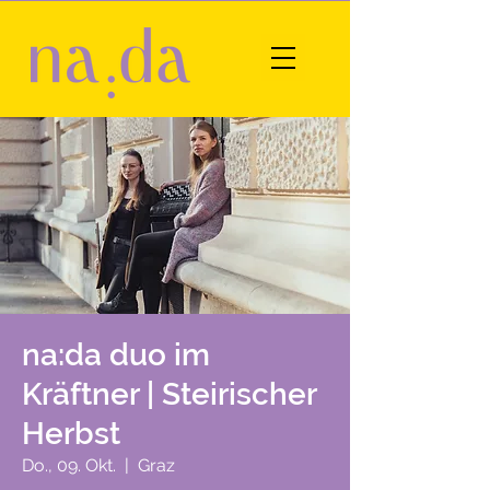
na:da duo im
Kräftner | Steirischer
Herbst
Do., 09. Okt.
  |  
Graz